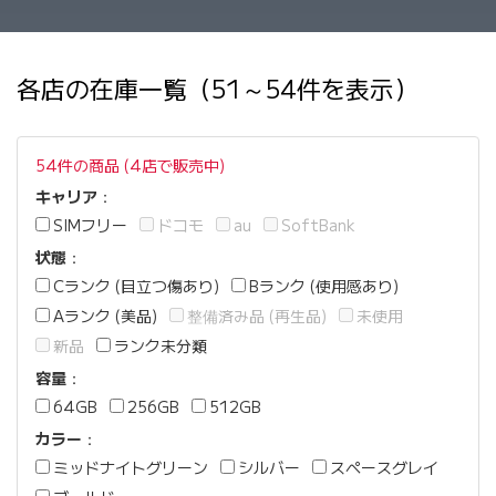
各店の在庫一覧（51～54件を表示）
54件の商品 (4店で販売中)
キャリア
：
SIMフリー
ドコモ
au
SoftBank
状態
：
Cランク (目立つ傷あり)
Bランク (使用感あり)
Aランク (美品)
整備済み品 (再生品)
未使用
新品
ランク未分類
容量
：
64GB
256GB
512GB
カラー
：
ミッドナイトグリーン
シルバー
スペースグレイ