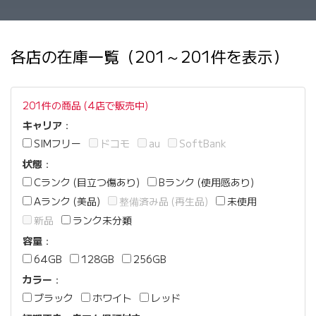
各店の在庫一覧（201～201件を表示）
201件の商品 (4店で販売中)
キャリア
：
SIMフリー
ドコモ
au
SoftBank
状態
：
Cランク (目立つ傷あり)
Bランク (使用感あり)
Aランク (美品)
整備済み品 (再生品)
未使用
新品
ランク未分類
容量
：
64GB
128GB
256GB
カラー
：
ブラック
ホワイト
レッド