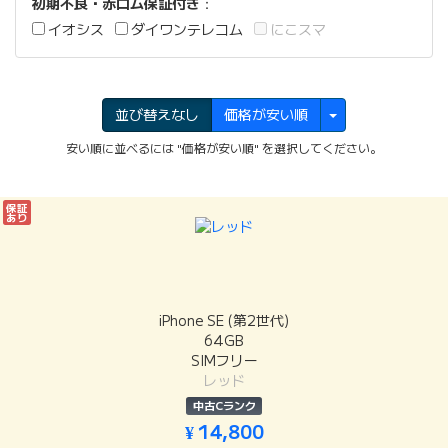
初期不良・赤ロム保証付き
：
イオシス
ダイワンテレコム
にこスマ
並び替えなし
価格が安い順
安い順に並べるには "価格が安い順" を選択してください。
保証
あり
iPhone SE (第2世代)
64GB
SIMフリー
レッド
中古Cランク
¥ 14,800