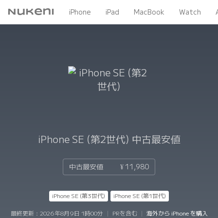
Nukeni
iPhone
iPad
MacBook
Watch
iPhone SE (第2世代)
中古最安値
中古最安値
¥ 11,980
iPhone SE (第3世代)
iPhone SE (第1世代)
最終更新：
2026年8月9日 1時00分
|
PRを含む
|
海外から iPhone を購入