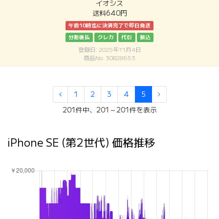
イオシス
送料640円
午前10時迄に決済完了で即日発送
分割後払
クレカ
代引
振込
登録日: 2025年11月4日
商品No: 30828653
1
2
3
4
5
201件中、201～201件を表示
iPhone SE (第2世代) 価格推移