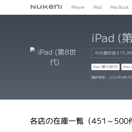
Nukeni
iPhone
iPad
MacBook
iPad 
中古最安値
¥ 15,9
iPad (第10世代)
iPad
最終更新：
2026年8月7
各店の在庫一覧（451～50