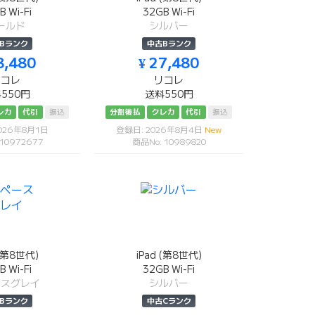
B Wi-Fi
32GB Wi-Fi
ールド
シルバー
Bランク
中古Bランク
8,480
¥ 27,480
リコレ
リコレ
550円
送料550円
レカ
代引
振込
分割後払
クレカ
代引
振込
026年8月1日
登録日: 2026年8月4日
New
 10972677
商品No: 10989820
 (第8世代)
iPad (第8世代)
B Wi-Fi
32GB Wi-Fi
ースグレイ
シルバー
Bランク
中古Cランク