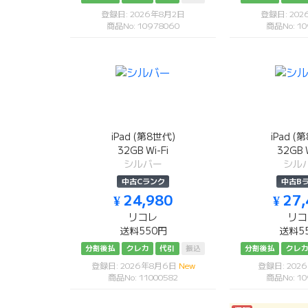
登録日: 2026年8月2日
登録日: 20
商品No: 10978060
商品No: 10
iPad (第8世代)
iPad (
32GB Wi-Fi
32GB W
シルバー
シル
中古Cランク
中古B
¥ 24,980
¥ 27
リコレ
リコ
送料550円
送料5
分割後払
クレカ
代引
振込
分割後払
クレ
登録日: 2026年8月6日
New
登録日: 202
商品No: 11000582
商品No: 10