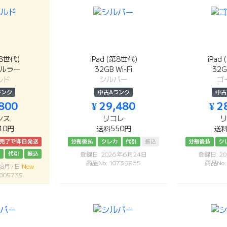
第8世代)
iPad (第8世代)
iPad
セルラー
32GB Wi-Fi
32G
ルド
シルバー
ゴ
ランク
中古Aランク
中古
,800
¥ 29,480
¥ 2
シス
リコレ
40円
送料550円
送料
済完了で即日発送
分割後払
クレカ
代引
振込
分割後払
ク
カ
代引
振込
登録日: 2026年6月24日
登録日: 2
商品No: 10739865
商品No:
年8月7日
New
005735