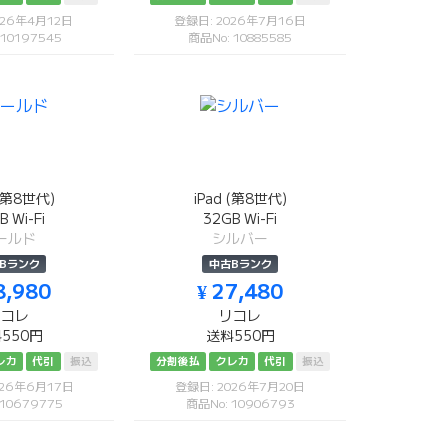
026年4月12日
登録日: 2026年7月16日
 10197545
商品No: 10885585
 (第8世代)
iPad (第8世代)
B Wi-Fi
32GB Wi-Fi
ールド
シルバー
Bランク
中古Bランク
8,980
¥ 27,480
リコレ
リコレ
550円
送料550円
レカ
代引
振込
分割後払
クレカ
代引
振込
026年6月17日
登録日: 2026年7月20日
 10679775
商品No: 10906793