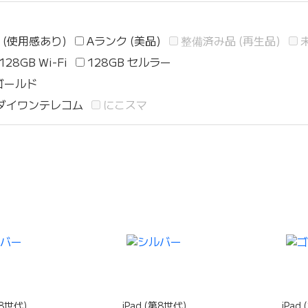
 (使用感あり)
Aランク (美品)
整備済み品 (再生品)
128GB Wi-Fi
128GB セルラー
ゴールド
ダイワンテレコム
にこスマ
第8世代)
iPad (第8世代)
iPad