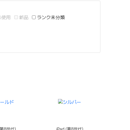
未使用
新品
ランク未分類
 (第8世代)
iPad (第8世代)