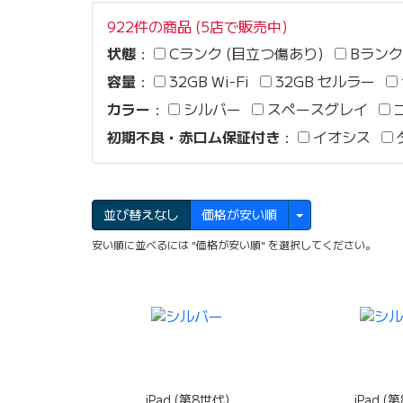
922件の商品 (5店で販売中)
状態
：
Cランク (目立つ傷あり)
Bランク
容量
：
32GB Wi-Fi
32GB セルラー
カラー
：
シルバー
スペースグレイ
初期不良・赤ロム保証付き
：
イオシス
並び替えなし
価格が安い順
安い順に並べるには "価格が安い順" を選択してください。
iPad (第8世代)
iPad (