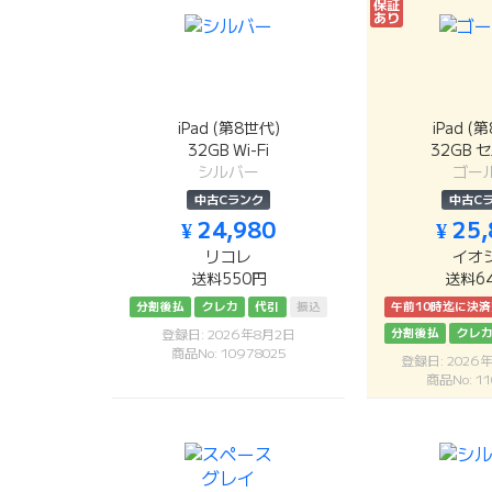
保証
あり
iPad (第8世代)
iPad (
32GB Wi-Fi
32GB 
シルバー
ゴー
中古Cランク
中古C
¥ 24,980
¥ 25
リコレ
イオ
送料550円
送料6
分割後払
クレカ
代引
振込
午前10時迄に決
分割後払
クレ
登録日: 2026年8月2日
商品No: 10978025
登録日: 2026
商品No: 11