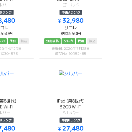
ルバー
ゴールド
Bランク
中古Aランク
8,480
¥ 32,980
リコレ
リコレ
550円
送料550円
レカ
代引
振込
分割後払
クレカ
代引
振込
026年4月29日
登録日: 2026年7月28日
 10304575
商品No: 10952485
 (第8世代)
iPad (第8世代)
B Wi-Fi
32GB Wi-Fi
ルバー
シルバー
Bランク
中古Bランク
7,480
¥ 27,480