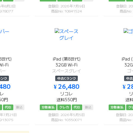
26年8月2日
登録日: 2026年7月9日
登録日: 2
978077
商品No: 10841524
商品No:
第8世代)
iPad (第8世代)
iPad
i-Fi
32GB Wi-Fi
32G
バー
スペースグレイ
ゴ
ランク
中古Cランク
中古
,480
¥ 26,480
¥ 2
レ
リコレ
50円
送料550円
送料
カ
代引
振込
分割後払
クレカ
代引
振込
分割後払
ク
6年7月21日
登録日: 2026年5月5日
登録日: 2
913075
商品No: 10350071
商品No: