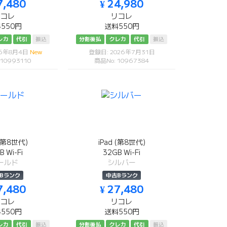
7,480
¥ 24,980
リコレ
リコレ
550円
送料550円
レカ
代引
振込
分割後払
クレカ
代引
振込
26年8月4日
New
登録日: 2026年7月31日
 10993110
商品No: 10967384
 (第8世代)
iPad (第8世代)
B Wi-Fi
32GB Wi-Fi
ールド
シルバー
Bランク
中古Bランク
7,480
¥ 27,480
リコレ
リコレ
550円
送料550円
レカ
代引
振込
分割後払
クレカ
代引
振込