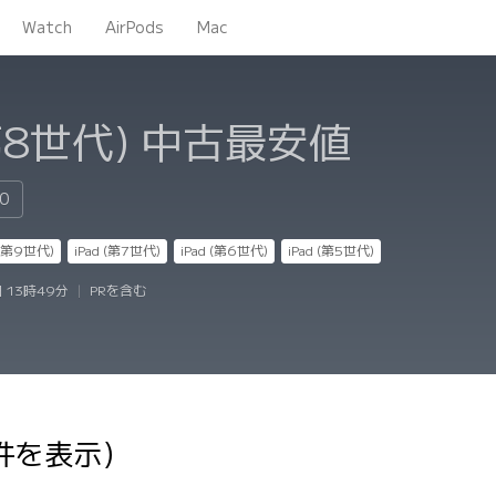
Watch
AirPods
Mac
(第8世代)
中古最安値
80
 (第9世代)
iPad (第7世代)
iPad (第6世代)
iPad (第5世代)
日 13時49分
|
PRを含む
0件を表示）