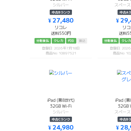
シルバー
スペース
中古Bランク
中古A
¥ 27,480
¥ 29
リコレ
リコ
送料550円
送料5
分割後払
クレカ
代引
振込
分割後払
クレ
登録日: 2026年7月18日
登録日: 202
商品No: 10897521
商品No: 10
iPad (第8世代)
iPad (
32GB Wi-Fi
32GB W
シルバー
スペース
中古Cランク
中古B
¥ 24,980
¥ 28