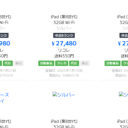
第8世代)
iPad (第8世代)
iPad
i-Fi
32GB Wi-Fi
32G
バー
シルバー
シ
ランク
中古Bランク
中古
,980
¥ 27,480
¥ 2
レ
リコレ
50円
送料550円
送料
カ
代引
振込
分割後払
クレカ
代引
振込
分割後払
ク
6年7月21日
登録日: 2026年7月16日
登録日: 2
915924
商品No: 10885578
商品No:
第8世代)
iPad (第8世代)
iPad
i-Fi
32GB Wi-Fi
32G