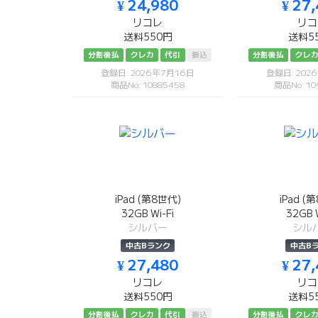
¥ 24,980
¥ 27
リコレ
リコ
送料550円
送料5
分割後払
クレカ
代引
振込
分割後払
クレ
登録日: 2026年7月16日
登録日: 202
商品No: 10885458
商品No: 10
iPad (第8世代)
iPad (
32GB Wi-Fi
32GB W
シルバー
シル
中古Bランク
中古B
¥ 27,480
¥ 27
リコレ
リコ
送料550円
送料5
分割後払
クレカ
代引
振込
分割後払
クレ