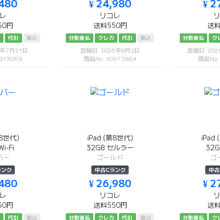
,480
¥ 24,980
¥ 2
レ
リコレ
50円
送料550円
送料
カ
代引
振込
分割後払
クレカ
代引
振込
分割後払
ク
6年7月21日
登録日: 2026年8月2日
登録日: 20
913069
商品No: 10977864
商品No:
第8世代)
iPad (第8世代)
iPad
i-Fi
32GB セルラー
32G
バー
ゴールド
ゴ
ランク
中古Cランク
中古
,480
¥ 26,980
¥ 2
レ
リコレ
50円
送料550円
送料
カ
代引
振込
分割後払
クレカ
代引
振込
分割後払
ク