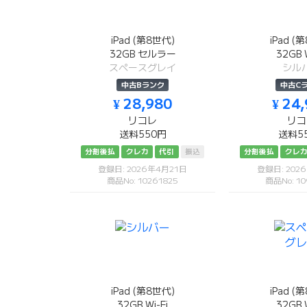
iPad (第8世代)
iPad (
32GB セルラー
32GB W
スペースグレイ
シル
中古Bランク
中古C
¥ 28,980
¥ 24
リコレ
リコ
送料550円
送料5
分割後払
クレカ
代引
振込
分割後払
クレ
登録日: 2026年4月21日
登録日: 202
商品No: 10261825
商品No: 10
iPad (第8世代)
iPad (
32GB Wi-Fi
32GB W