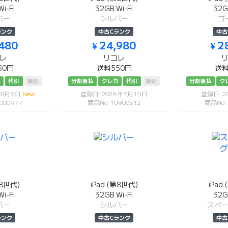
i-Fi
32GB Wi-Fi
32G
バー
シルバー
ゴ
ランク
中古Cランク
中古
,480
¥ 24,980
¥ 2
レ
リコレ
50円
送料550円
送料
カ
代引
振込
分割後払
クレカ
代引
振込
分割後払
ク
年8月6日
New
登録日: 2026年7月19日
登録日: 2
000977
商品No: 10900512
商品No:
第8世代)
iPad (第8世代)
iPad
i-Fi
32GB Wi-Fi
32G
バー
シルバー
スペ
ランク
中古Cランク
中古