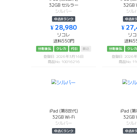
32GB セルラー
32GB W
シルバー
シル
中古Bランク
中古B
¥ 28,980
¥ 27
リコレ
リコ
送料550円
送料5
分割後払
クレカ
代引
振込
分割後払
クレ
登録日: 2026年3月16日
登録日: 2026
商品No: 10016216
商品No: 11
iPad (第8世代)
iPad (
32GB Wi-Fi
32GB W
シルバー
シル
中古Cランク
中古B