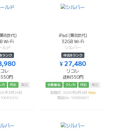
 (第8世代)
iPad (第8世代)
B Wi-Fi
32GB Wi-Fi
ールド
シルバー
Bランク
中古Bランク
8,980
¥ 27,480
リコレ
リコレ
550円
送料550円
レカ
代引
振込
分割後払
クレカ
代引
振込
026年3月24日
登録日: 2026年8月4日
New
 10065212
商品No: 10989821