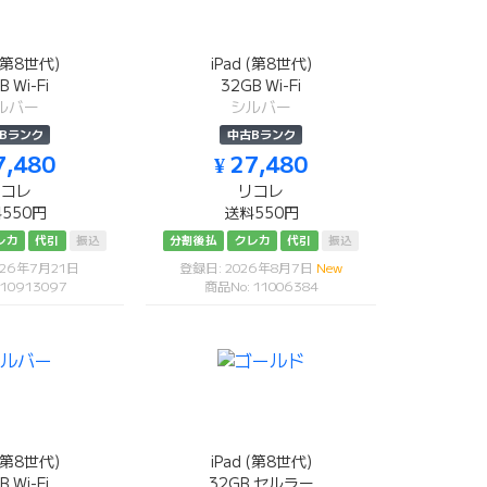
 (第8世代)
iPad (第8世代)
B Wi-Fi
32GB Wi-Fi
ルバー
シルバー
Bランク
中古Bランク
7,480
¥ 27,480
リコレ
リコレ
550円
送料550円
レカ
代引
振込
分割後払
クレカ
代引
振込
026年7月21日
登録日: 2026年8月7日
New
 10913097
商品No: 11006384
 (第8世代)
iPad (第8世代)
B Wi-Fi
32GB セルラー