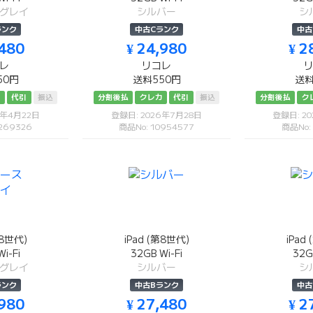
グレイ
シルバー
シ
ランク
中古Cランク
中古
,480
¥ 24,980
¥ 2
レ
リコレ
50円
送料550円
送料
カ
代引
振込
分割後払
クレカ
代引
振込
分割後払
ク
6年4月22日
登録日: 2026年7月28日
登録日: 2
269326
商品No: 10954577
商品No:
第8世代)
iPad (第8世代)
iPad
i-Fi
32GB Wi-Fi
32G
グレイ
シルバー
シ
ランク
中古Bランク
中古
,980
¥ 27,480
¥ 2