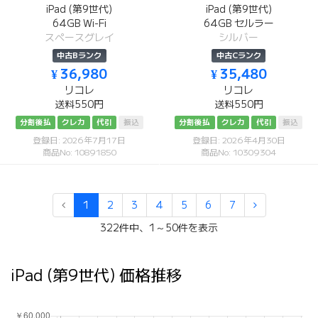
iPad (第9世代)
iPad (第9世代)
64GB Wi-Fi
64GB セルラー
スペースグレイ
シルバー
中古Bランク
中古Cランク
¥ 36,980
¥ 35,480
リコレ
リコレ
送料550円
送料550円
分割後払
クレカ
代引
振込
分割後払
クレカ
代引
振込
登録日: 2026年7月17日
登録日: 2026年4月30日
商品No: 10891850
商品No: 10309304
1
2
3
4
5
6
7
322件中、1～50件を表示
iPad (第9世代) 価格推移