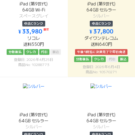
iPad (第9世代)
iPad (第9世代)
64GB Wi-Fi
64GB セルラー
スペースグレイ
シルバー
中古Cランク
中古Cランク
最安
¥ 33,980
¥ 37,800
リコレ
ダイワンテレコム
送料550円
送料640円
分割後払
クレカ
代引
振込
午後1時迄に決済完了で即日発送
分割後払
クレカ
代引
振込
登録日: 2026年4月25日
商品No: 10288773
登録日: 2026年6月4日
商品No: 10570271
iPad (第9世代)
iPad (第9世代)
64GB セルラー
64GB セルラー
シルバー
シルバー
中古Cランク
中古Aランク