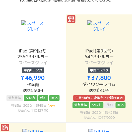
安い順に並べるには "価格が安い順" を選択してください。
保証
あり
iPad (第9世代)
iPad (第9世代)
256GB セルラー
64GB セルラー
スペースグレイ
スペースグレイ
中古Bランク
中古Cランク
¥ 46,990
¥ 37,800
秋葉館
ダイワンテレコム
送料550円
送料640円
分割後払
クレカ
代引
振込
午後1時迄に決済完了で即日発送
分割後払
クレカ
代引
振込
登録日: 2026年8月8日
New
商品No: 11012790
登録日: 2026年5月23日
商品No: 10479020
保証
あり