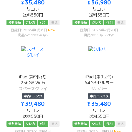
¥ 35,480
¥ 36,980
リコレ
リコレ
送料550円
送料550円
分割後払
クレカ
代引
振込
分割後払
クレカ
代引
振込
登録日: 2026年8月6日
New
登録日: 2026年7月28日
商品No: 11004092
商品No: 10955191
iPad (第9世代)
iPad (第9世代)
256GB Wi-Fi
64GB セルラー
スペースグレイ
シルバー
中古Cランク
中古Cランク
¥ 39,480
¥ 35,480
リコレ
リコレ
送料550円
送料550円
分割後払
クレカ
代引
振込
分割後払
クレカ
代引
振込
登録日: 2026年8月4日
登録日: 2026年8月7日
New