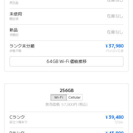
在庫なし
再生品
未使用
在庫なし
開封済
新品
在庫なし
未開封
ランク未分類
¥ 37,980
状態不明
パソコン工房
64GB Wi-Fi 価格推移
256GB
Wi-Fi
Cellular
発売価格: 57,800円 (税込)
Cランク
¥ 39,480
目立つ傷あり
リコレ