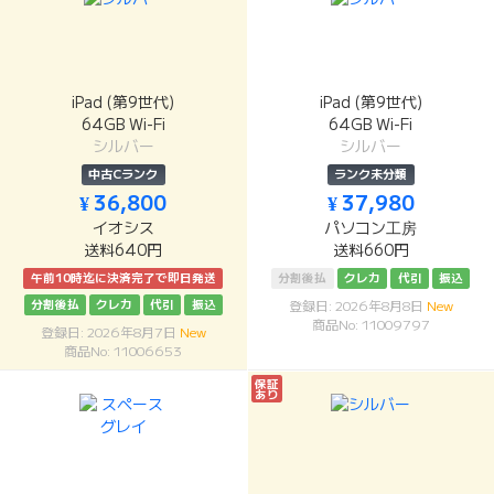
iPad (第9世代)
iPad (第9世代)
64GB Wi-Fi
64GB Wi-Fi
シルバー
シルバー
中古Cランク
ランク未分類
¥ 36,800
¥ 37,980
イオシス
パソコン工房
送料640円
送料660円
午前10時迄に決済完了で即日発送
分割後払
クレカ
代引
振込
分割後払
クレカ
代引
振込
登録日: 2026年8月8日
New
商品No: 11009797
登録日: 2026年8月7日
New
商品No: 11006653
保証
あり