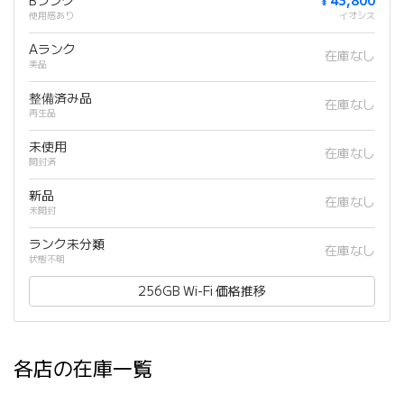
Bランク
¥ 43,800
使用感あり
イオシス
Aランク
在庫なし
美品
整備済み品
在庫なし
再生品
未使用
在庫なし
開封済
新品
在庫なし
未開封
ランク未分類
在庫なし
状態不明
256GB Wi-Fi 価格推移
各店の在庫一覧