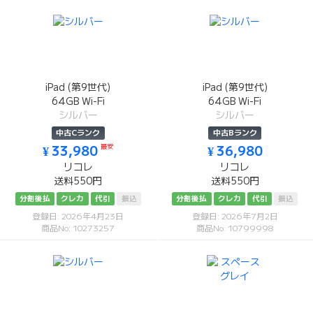
iPad (第9世代)
iPad (第9世代)
64GB Wi-Fi
64GB Wi-Fi
シルバー
シルバー
中古Cランク
中古Bランク
最安
¥ 33,980
¥ 36,980
リコレ
リコレ
送料550円
送料550円
分割後払
クレカ
代引
振込
分割後払
クレカ
代引
振込
登録日: 2026年4月23日
登録日: 2026年7月2日
商品No: 10273257
商品No: 10799998