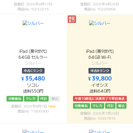
登録日: 2026年4月17日
登録日: 2026年4月26日
商品No: 10232916
商品No: 10296858
保証
あり
iPad (第9世代)
iPad (第9世代)
64GB セルラー
64GB Wi-Fi
シルバー
シルバー
中古Cランク
中古Bランク
¥ 35,480
¥ 39,800
リコレ
イオシス
送料550円
送料640円
分割後払
クレカ
代引
振込
午前10時迄に決済完了で即日発送
分割後払
クレカ
代引
振込
登録日: 2026年8月7日
New
商品No: 11006900
登録日: 2026年7月29日
商品No: 10957816