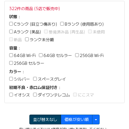
322件の商品 (5店で販売中)
状態
：
Cランク (目立つ傷あり)
Bランク (使用感あり)
Aランク (美品)
整備済み品 (再生品)
未使用
新品
ランク未分類
容量
：
64GB Wi-Fi
64GB セルラー
256GB Wi-Fi
256GB セルラー
カラー
：
シルバー
スペースグレイ
初期不良・赤ロム保証付き
：
イオシス
ダイワンテレコム
にこスマ
並び替えなし
価格が安い順