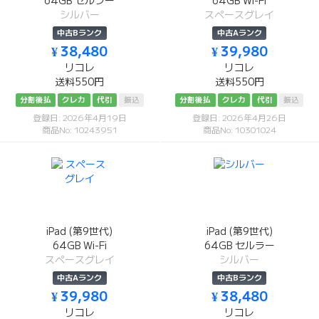
64GB セルラー
64GB Wi-Fi
シルバー
スペースグレイ
中古Bランク
中古Aランク
¥ 38,480
¥ 39,980
リコレ
リコレ
送料550円
送料550円
分割後払
クレカ
代引
振込
分割後払
クレカ
代引
振込
登録日: 2026年4月19日
登録日: 2026年4月26日
商品No: 10243951
商品No: 10301024
iPad (第9世代)
iPad (第9世代)
64GB Wi-Fi
64GB セルラー
スペースグレイ
シルバー
中古Aランク
中古Bランク
¥ 39,980
¥ 38,480
リコレ
リコレ