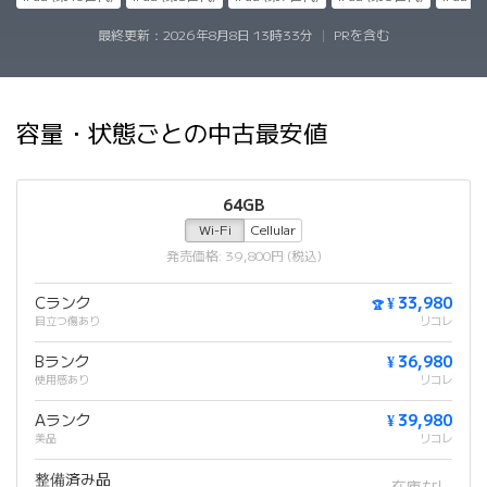
最終更新：
2026年8月8日 13時33分
|
PRを含む
容量・状態ごとの中古最安値
64GB
Wi-Fi
Cellular
発売価格: 39,800円 (税込)
Cランク
¥ 33,980
🏆
目立つ傷あり
リコレ
Bランク
¥ 36,980
使用感あり
リコレ
Aランク
¥ 39,980
美品
リコレ
整備済み品