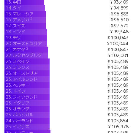
13.
中国
¥ 93,409
14.
タイ
¥ 94,899
15.
マレーシア
¥ 96,383
2
16.
アメリカ
¥ 96,510
17.
スイス
¥ 97,572
18.
インド
¥ 99,348
19.
チリ
¥ 100,043
20.
オーストラリア
¥ 100,044
2
21.
カナダ
¥ 100,847
22.
ルクセンブルク
¥ 102,001
23.
スペイン
¥ 105,489
23.
フランス
¥ 105,489
23.
オーストリア
¥ 105,489
23.
アイルランド
¥ 105,489
23.
ベルギー
¥ 105,489
23.
ドイツ
¥ 105,489
23.
フィンランド
¥ 105,489
23.
イタリア
¥ 105,489
23.
オランダ
¥ 105,489
23.
ポルトガル
¥ 105,489
24.
ポーランド
¥ 105,854
25.
イギリス
¥ 105,978
26.
ノルウェー
¥ 107,409