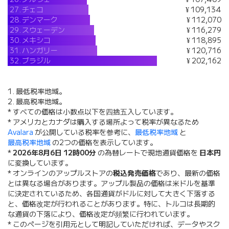
27.
チェコ
¥ 109,134
28.
デンマーク
¥ 112,070
29.
スウェーデン
¥ 116,279
30.
メキシコ
¥ 118,895
31.
ハンガリー
¥ 120,716
32.
ブラジル
¥ 202,162
1. 最低税率地域。
2. 最高税率地域。
* すべての価格は小数点以下を四捨五入しています。
* アメリカとカナダは購入する場所よって税率が異なるため
Avalara
が公開している税率を参考に、
最低税率地域
と
最高税率地域
の2つの価格を表示しています。
*
2026年8月6日 12時00分
の為替レートで現地通貨価格を
日本円
に変換しています。
* オンラインのアップルストアの
税込発売価格
であり、最新の価格
とは異なる場合があります。アップル製品の価格は米ドルを基準
に決定されているため、各国通貨がドルに対して大きく下落する
と、価格改定が行われることがあります。特に、トルコは長期的
な通貨の下落により、価格改定が頻繁に行われています。
* このページを引用元として明記していただければ、データやスク