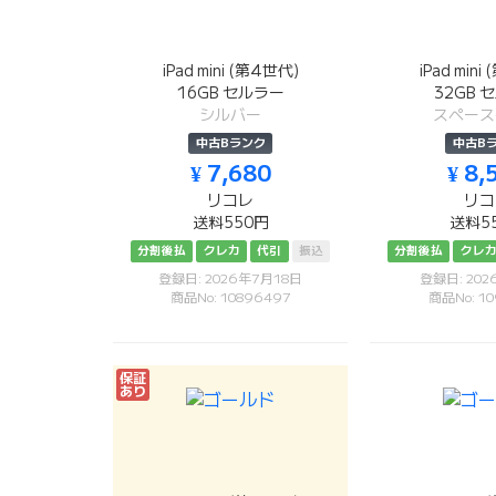
iPad mini (第4世代)
iPad mini
16GB セルラー
32GB 
シルバー
スペース
中古Bランク
中古B
¥ 7,680
¥ 8,
リコレ
リコ
送料550円
送料5
分割後払
クレカ
代引
振込
分割後払
クレ
登録日: 2026年7月18日
登録日: 20
商品No: 10896497
商品No: 10
保証
あり