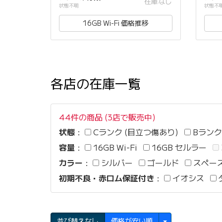
在庫なし
状態不明
状態不
16GB Wi-Fi 価格推移
各店の在庫一覧
44件の商品 (3店で販売中)
状態
：
Cランク (目立つ傷あり)
Bランク
容量
：
16GB Wi-Fi
16GB セルラー
カラー
：
シルバー
ゴールド
スペー
初期不良・赤ロム保証付き
：
イオシス
並び替えなし
価格が安い順