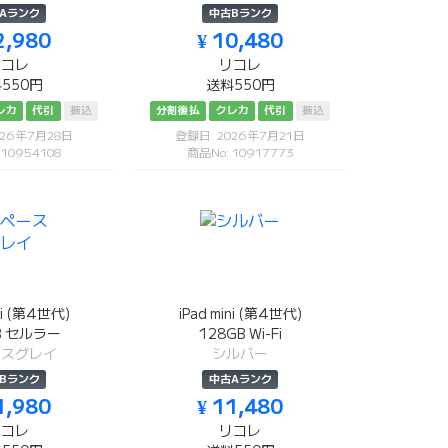
Aランク
中古Bランク
2,980
¥ 10,480
リコレ
リコレ
550円
送料550円
レカ
代引
振込
分割後払
クレカ
代引
振込
026年7月28日
登録日: 2026年7月21日
 10954108
商品No: 10917773
ini (第4世代)
iPad mini (第4世代)
B セルラー
128GB Wi-Fi
ースグレイ
シルバー
Bランク
中古Aランク
1,980
¥ 11,480
リコレ
リコレ