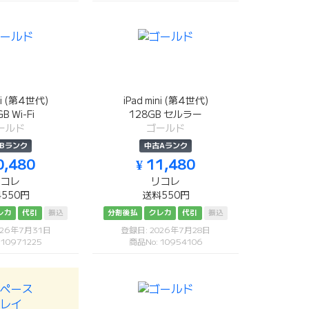
ini (第4世代)
iPad mini (第4世代)
B Wi-Fi
128GB セルラー
ールド
ゴールド
Bランク
中古Aランク
0,480
¥ 11,480
リコレ
リコレ
550円
送料550円
レカ
代引
振込
分割後払
クレカ
代引
振込
026年7月31日
登録日: 2026年7月28日
 10971225
商品No: 10954106