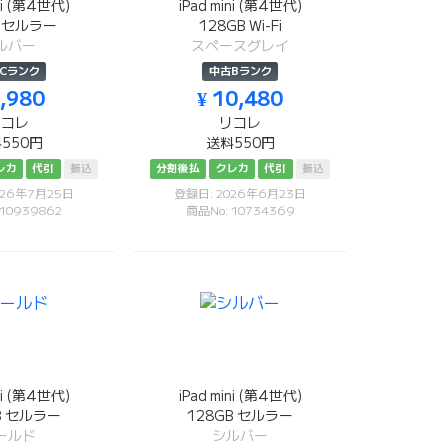
ini (第4世代)
iPad mini (第4世代)
B セルラー
128GB Wi-Fi
ルバー
スペースグレイ
Cランク
中古Bランク
8,980
¥ 10,480
リコレ
リコレ
550円
送料550円
レカ
代引
振込
分割後払
クレカ
代引
振込
026年7月25日
登録日: 2026年6月23日
 10939862
商品No: 10734369
ini (第4世代)
iPad mini (第4世代)
B セルラー
128GB セルラー
ールド
シルバー