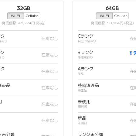
32GB
64GB
Wi-Fi
Cellular
Wi-Fi
Cellular
発売価格: 46,224円 (税込)
発売価格: 58,104円 (税込)
ンク
Cランク
在庫なし
在
傷あり
目立つ傷あり
ンク
Bランク
¥ 
在庫なし
あり
使用感あり
ンク
Aランク
在庫なし
在
美品
済み品
整備済み品
在庫なし
在
再生品
用
未使用
在庫なし
在
開封済
新品
在庫なし
在
未開封
ク未分類
ランク未分類