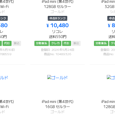
 (第4世代)
iPad mini (第4世代)
iPad m
Wi-Fi
128GB セルラー
32G
ルド
ゴールド
シ
ランク
中古Bランク
中古
580
¥ 10,480
¥ 
レ
リコレ
50円
送料550円
送料
カ
代引
振込
分割後払
クレカ
代引
振込
分割後払
ク
6年6月30日
登録日: 2026年5月24日
登録日: 2
788559
商品No: 10489326
商品No:
 (第4世代)
iPad mini (第4世代)
iPad m
Wi-Fi
16GB セルラー
128G
ルド
ゴールド
ゴ