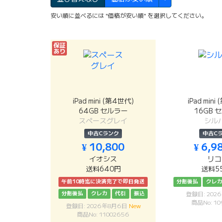
安い順に並べるには "価格が安い順" を選択してください。
保証
あり
iPad mini (第4世代)
iPad mini
64GB セルラー
16GB 
スペースグレイ
シル
中古Cランク
中古C
¥ 10,800
¥ 6,9
イオシス
リコ
送料640円
送料5
午前10時迄に決済完了で即日発送
分割後払
クレ
分割後払
クレカ
代引
振込
登録日: 202
商品No: 10
登録日: 2026年8月6日
New
商品No: 11002656