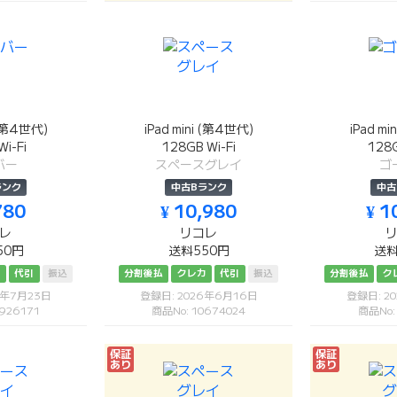
 (第4世代)
iPad mini (第4世代)
iPad m
i-Fi
128GB Wi-Fi
128G
バー
スペースグレイ
ゴ
ランク
中古Bランク
中古
780
¥ 10,980
¥ 1
レ
リコレ
50円
送料550円
送料
カ
代引
振込
分割後払
クレカ
代引
振込
分割後払
ク
6年7月23日
登録日: 2026年6月16日
登録日: 2
926171
商品No: 10674024
商品No:
保証
保証
あり
あり