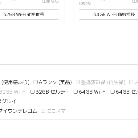
在庫なし
在
明
状態不明
32GB Wi-Fi 価格推移
64GB Wi-Fi 価格推移
 (使用感あり)
Aランク (美品)
整備済み品 (再生品)
32GB Wi-Fi
32GB セルラー
64GB Wi-Fi
64GB 
スグレイ
ダイワンテレコム
にこスマ