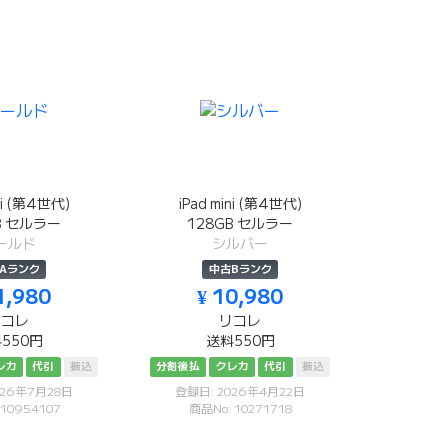
ini (第4世代)
iPad mini (第4世代)
B セルラー
128GB セルラー
ールド
シルバー
Aランク
中古Bランク
1,980
¥ 10,980
リコレ
リコレ
550円
送料550円
レカ
代引
振込
分割後払
クレカ
代引
振込
026年7月28日
登録日: 2026年4月22日
 10954107
商品No: 10271718