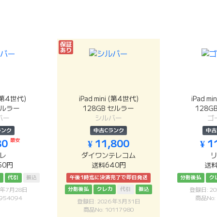
保証
あり
 (第4世代)
iPad mini (第4世代)
iPad m
セルラー
128GB セルラー
128G
バー
シルバー
ゴ
ランク
中古Cランク
中古
80
最安
¥ 11,800
¥ 1
レ
ダイワンテレコム
50円
送料640円
送料
カ
代引
振込
午後1時迄に決済完了で即日発送
分割後払
ク
分割後払
クレカ
代引
振込
6年7月28日
登録日: 2
954094
商品No:
登録日: 2026年3月31日
商品No: 10117980