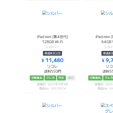
iPad mini (第4世代)
iPad mini
128GB Wi-Fi
64GB W
シルバー
シル
中古Bランク
中古B
¥ 11,480
¥ 9,
リコレ
リコ
送料550円
送料5
分割後払
クレカ
代引
振込
分割後払
クレ
登録日: 2026年6月4日
登録日: 202
商品No: 10573074
商品No: 10