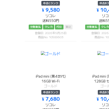
中古Cランク
中古B
¥ 9,580
¥ 10
リコレ
リコ
送料550円
送料5
分割後払
クレカ
代引
振込
分割後払
クレ
登録日: 2026年5月25日
登録日: 202
商品No: 10500603
商品No: 10
iPad mini (第4世代)
iPad mini
16GB Wi-Fi
128GB
ゴールド
ゴー
中古Bランク
中古B
¥ 7,680
¥ 10
リコレ
リコ