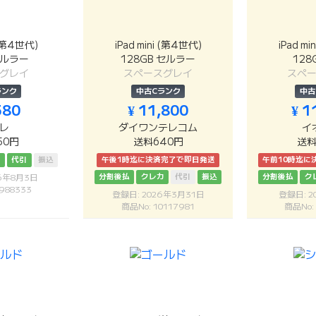
 (第4世代)
iPad mini (第4世代)
iPad m
セルラー
128GB セルラー
128G
グレイ
スペースグレイ
スペ
ランク
中古Cランク
中古
580
¥ 11,800
¥ 1
レ
ダイワンテレコム
イ
50円
送料640円
送料
カ
代引
振込
午後1時迄に決済完了で即日発送
午前10時迄に
分割後払
クレカ
代引
振込
分割後払
ク
26年8月3日
988333
登録日: 2026年3月31日
登録日: 2
商品No: 10117981
商品No: