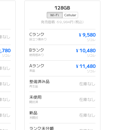
128GB
Wi-Fi
Cellular
発売価格: 69,984円 (税込)
Cランク
¥ 9,580
庫なし
目立つ傷あり
リコレ
9,780
Bランク
¥ 10,480
使用感あり
リコレ
リコレ
Aランク
¥ 11,480
庫なし
美品
リコレ
整備済み品
庫なし
在庫なし
再生品
未使用
庫なし
在庫なし
開封済
新品
庫なし
在庫なし
未開封
ランク未分類