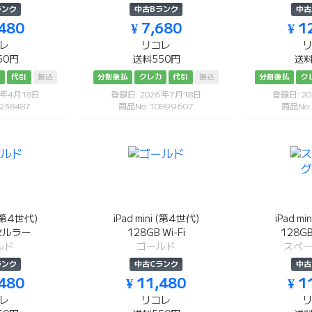
ランク
中古Bランク
中古
,480
¥ 7,680
¥ 1
レ
リコレ
50円
送料550円
送料
カ
代引
振込
分割後払
クレカ
代引
振込
分割後払
ク
6年4月18日
登録日: 2026年7月18日
登録日: 2
238487
商品No: 10899607
商品No:
 (第4世代)
iPad mini (第4世代)
iPad m
 セルラー
128GB Wi-Fi
128G
ルド
ゴールド
スペ
ランク
中古Cランク
中古
,480
¥ 11,480
¥ 1
レ
リコレ