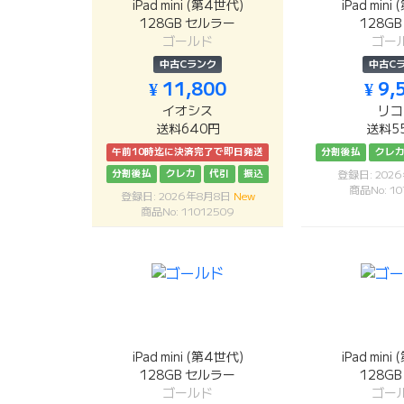
iPad mini (第4世代)
iPad mini
128GB セルラー
128GB 
ゴールド
ゴー
中古Cランク
中古C
¥ 11,800
¥ 9,
イオシス
リコ
送料640円
送料5
午前10時迄に決済完了で即日発送
分割後払
クレ
分割後払
クレカ
代引
振込
登録日: 202
商品No: 10
登録日: 2026年8月8日
New
商品No: 11012509
iPad mini (第4世代)
iPad mini
128GB セルラー
128GB 
ゴールド
ゴー