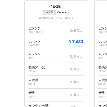
16GB
Wi-Fi
Cellular
発売価格: 46,224円 (税込)
Cランク
Cラ
在庫なし
目立つ傷あり
目立つ
Bランク
¥ 7,680
Bラ
使用感あり
使用感
リコレ
Aランク
Aラ
在庫なし
美品
美品
整備済み品
整備
在庫なし
再生品
再生品
未使用
未使
在庫なし
開封済
開封済
新品
新品
在庫なし
未開封
未開封
ランク未分類
ラン