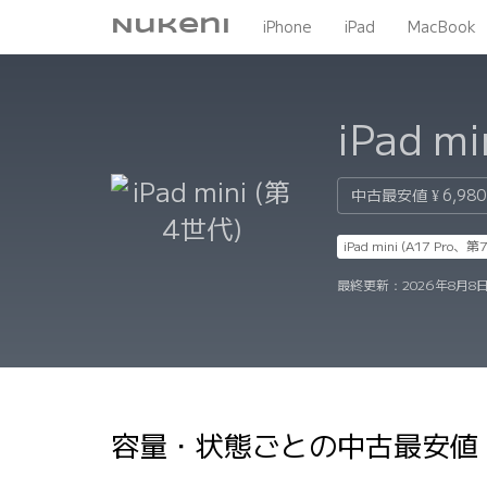
Nukeni
iPhone
iPad
MacBook
iPad m
中古最安値
¥ 6,980
iPad mini (A17 Pro、
最終更新：
2026年8月8日
容量・状態ごとの中古最安値