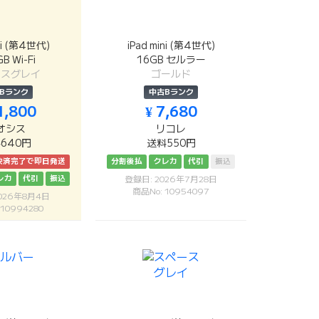
ini (第4世代)
iPad mini (第4世代)
B Wi-Fi
16GB セルラー
ースグレイ
ゴールド
Bランク
中古Bランク
1,800
¥ 7,680
オシス
リコレ
640円
送料550円
決済完了で即日発送
分割後払
クレカ
代引
振込
レカ
代引
振込
登録日: 2026年7月28日
商品No: 10954097
026年8月4日
 10994280