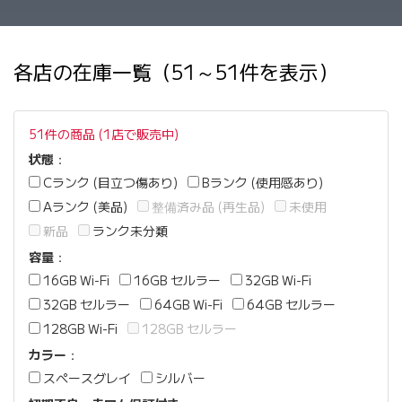
各店の在庫一覧（51～51件を表示）
51件の商品 (1店で販売中)
状態
：
Cランク (目立つ傷あり)
Bランク (使用感あり)
Aランク (美品)
整備済み品 (再生品)
未使用
新品
ランク未分類
容量
：
16GB Wi-Fi
16GB セルラー
32GB Wi-Fi
32GB セルラー
64GB Wi-Fi
64GB セルラー
128GB Wi-Fi
128GB セルラー
カラー
：
スペースグレイ
シルバー