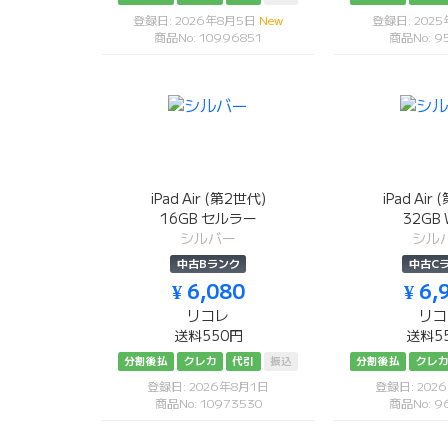
登録日: 2026年8月5日
New
登録日: 202
商品No: 10996851
商品No: 9
iPad Air (第2世代)
iPad Air
16GB セルラー
32GB W
シルバー
シル
中古Bランク
中古C
¥ 6,080
¥ 6,
リコレ
リコ
送料550円
送料5
分割後払
クレカ
代引
振込
分割後払
クレ
登録日: 2026年8月1日
登録日: 202
商品No: 10973530
商品No: 9