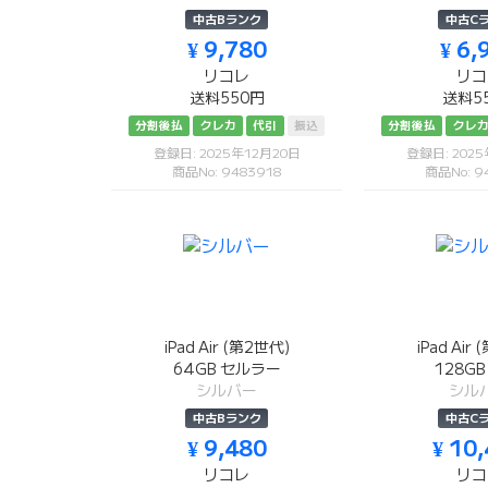
中古Bランク
中古C
¥ 9,780
¥ 6,
リコレ
リコ
送料550円
送料5
分割後払
クレカ
代引
振込
分割後払
クレ
登録日: 2025年12月20日
登録日: 202
商品No: 9483918
商品No: 9
iPad Air (第2世代)
iPad Air
64GB セルラー
128GB 
シルバー
シル
中古Bランク
中古C
¥ 9,480
¥ 10
リコレ
リコ