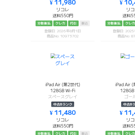
¥ 11,980
¥ 10
リコレ
リコ
送料550円
送料5
分割後払
クレカ
代引
振込
分割後払
クレ
登録日: 2026年8月1日
登録日: 202
商品No: 10973702
商品No: 8
iPad Air (第2世代)
iPad Air
128GB Wi-Fi
128GB 
スペースグレイ
ゴー
中古Bランク
中古B
¥ 11,480
¥ 11
リコレ
リコ
送料550円
送料5
分割後払
クレカ
代引
振込
分割後払
クレ