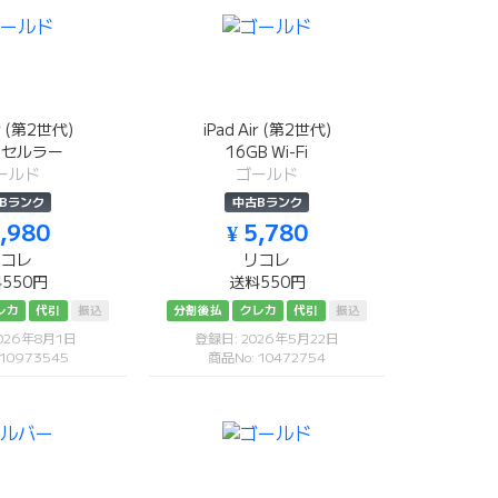
ir (第2世代)
iPad Air (第2世代)
B セルラー
16GB Wi-Fi
ールド
ゴールド
Bランク
中古Bランク
7,980
¥ 5,780
リコレ
リコレ
550円
送料550円
レカ
代引
振込
分割後払
クレカ
代引
振込
026年8月1日
登録日: 2026年5月22日
 10973545
商品No: 10472754