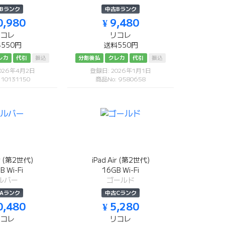
Bランク
中古Bランク
0,980
¥ 9,480
リコレ
リコレ
550円
送料550円
レカ
代引
振込
分割後払
クレカ
代引
振込
026年4月2日
登録日: 2026年1月1日
 10131150
商品No: 9580658
ir (第2世代)
iPad Air (第2世代)
B Wi-Fi
16GB Wi-Fi
ルバー
ゴールド
Aランク
中古Cランク
0,480
¥ 5,280
リコレ
リコレ