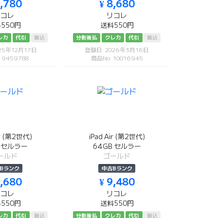
9,780
¥ 8,680
リコレ
リコレ
550円
送料550円
レカ
代引
振込
分割後払
クレカ
代引
振込
25年12月17日
登録日: 2026年3月16日
 9459788
商品No: 10016945
ir (第2世代)
iPad Air (第2世代)
B セルラー
64GB セルラー
ールド
ゴールド
Bランク
中古Bランク
7,680
¥ 9,480
リコレ
リコレ
550円
送料550円
レカ
代引
振込
分割後払
クレカ
代引
振込