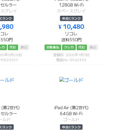
B セルラー
128GB Wi-Fi
ースグレイ
スペースグレイ
Cランク
中古Cランク
7,980
¥ 10,480
リコレ
リコレ
550円
送料550円
レカ
代引
振込
分割後払
クレカ
代引
振込
026年5月29日
登録日: 2026年1月3日
 10529327
商品No: 9592333
ir (第2世代)
iPad Air (第2世代)
B セルラー
64GB Wi-Fi
ールド
ゴールド
Cランク
中古Cランク