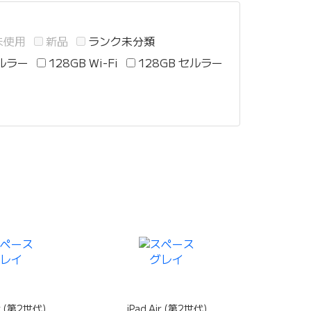
未使用
新品
ランク未分類
セルラー
128GB Wi-Fi
128GB セルラー
ir (第2世代)
iPad Air (第2世代)