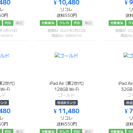
,480
¥ 10,480
¥ 
レ
リコレ
50円
送料550円
送料
カ
代引
振込
分割後払
クレカ
代引
振込
分割後払
ク
5年9月29日
登録日: 2026年2月22日
登録日: 20
744954
商品No: 9889076
商品No:
 (第2世代)
iPad Air (第2世代)
iPad A
Wi-Fi
128GB Wi-Fi
32G
ルド
ゴールド
ゴ
ランク
中古Bランク
中古
,480
¥ 11,480
¥ 
レ
リコレ
50円
送料550円
送料
カ
代引
振込
分割後払
クレカ
代引
振込
分割後払
ク