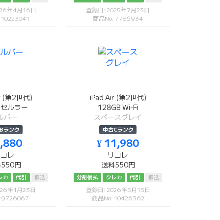
026年4月16日
登録日: 2025年7月23日
 10223041
商品No: 7786934
ir (第2世代)
iPad Air (第2世代)
B セルラー
128GB Wi-Fi
ルバー
スペースグレイ
Bランク
中古Cランク
8,880
¥ 11,980
リコレ
リコレ
550円
送料550円
レカ
代引
振込
分割後払
クレカ
代引
振込
026年1月23日
登録日: 2026年5月15日
 9726067
商品No: 10426362