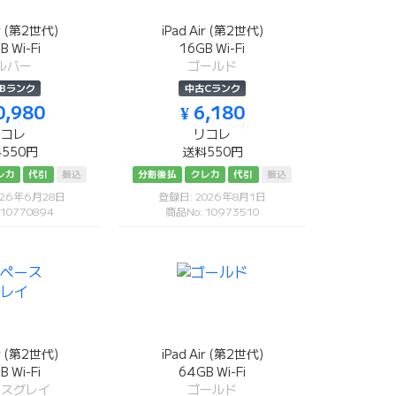
ir (第2世代)
iPad Air (第2世代)
B Wi-Fi
16GB Wi-Fi
ルバー
ゴールド
Bランク
中古Cランク
0,980
¥ 6,180
リコレ
リコレ
550円
送料550円
レカ
代引
振込
分割後払
クレカ
代引
振込
026年6月28日
登録日: 2026年8月1日
 10770894
商品No: 10973510
ir (第2世代)
iPad Air (第2世代)
B Wi-Fi
64GB Wi-Fi
ースグレイ
ゴールド