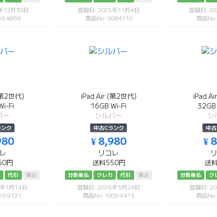
5年12月30日
登録日: 2025年11月4日
登録日: 2
564868
商品No: 9084110
商品No:
 (第2世代)
iPad Air (第2世代)
iPad A
i-Fi
16GB Wi-Fi
32G
バー
シルバー
シ
ランク
中古Cランク
中古
980
¥ 8,980
¥ 
レ
リコレ
50円
送料550円
送料
カ
代引
振込
分割後払
クレカ
代引
振込
分割後払
ク
6年1月14日
登録日: 2026年3月24日
登録日: 2
669721
商品No: 10069413
商品No: