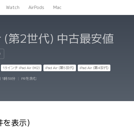
Watch
AirPods
Mac
ir (第2世代)
中古最安値
0
13インチ iPad Air (M2)
iPad Air (第5世代)
iPad Air (第4世代)
 1時38分
|
PRを含む
件を表示）