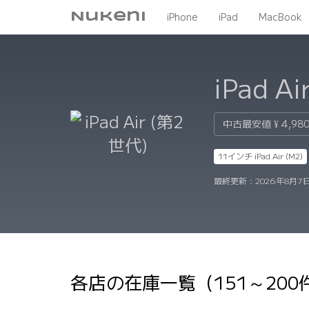
Nukeni
iPhone
iPad
MacBook
iPad A
中古最安値
¥ 4,98
11インチ iPad Air (M2)
最終更新：
2026年8月7日
各店の在庫一覧（151～200