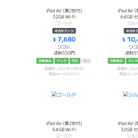
iPad Air (第2世代)
iPad Air
32GB Wi-Fi
64GB 
ゴールド
シル
中古Bランク
中古B
¥ 7,680
¥ 10
リコレ
リコ
送料550円
送料5
分割後払
クレカ
代引
振込
分割後払
クレ
登録日: 2025年12月2日
登録日: 20
商品No: 9330253
商品No: 10
iPad Air (第2世代)
iPad Air
64GB Wi-Fi
32GB 
ゴールド
シル