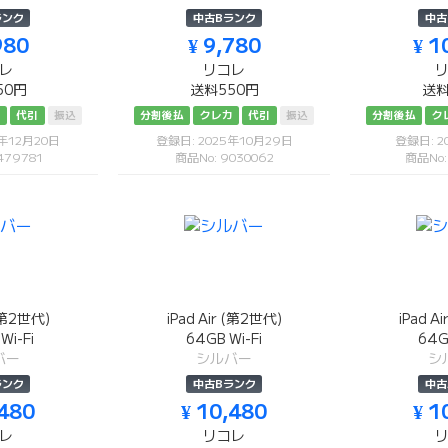
ランク
中古Bランク
中古
980
¥ 9,780
¥ 1
レ
リコレ
50円
送料550円
送料
カ
代引
振込
分割後払
クレカ
代引
振込
分割後払
ク
5年12月20日
登録日: 2025年10月29日
登録日: 2
479781
商品No: 9030062
商品No:
 (第2世代)
iPad Air (第2世代)
iPad A
Wi-Fi
64GB Wi-Fi
64G
バー
シルバー
シ
ランク
中古Bランク
中古
,480
¥ 10,480
¥ 1
レ
リコレ