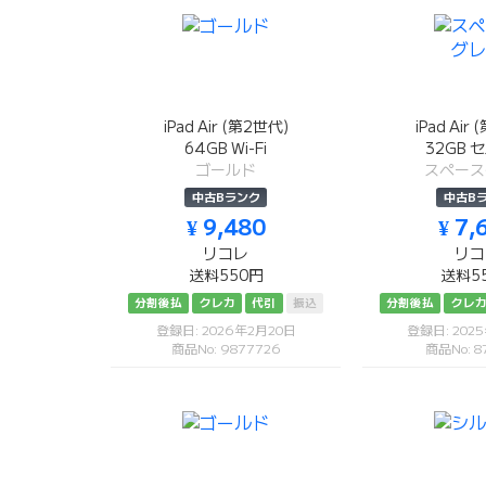
iPad Air (第2世代)
iPad Air
64GB Wi-Fi
32GB 
ゴールド
スペース
中古Bランク
中古B
¥ 9,480
¥ 7,
リコレ
リコ
送料550円
送料5
分割後払
クレカ
代引
振込
分割後払
クレ
登録日: 2026年2月20日
登録日: 202
商品No: 9877726
商品No: 8