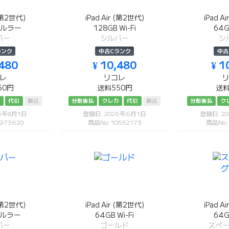
 (第2世代)
iPad Air (第2世代)
iPad A
セルラー
128GB Wi-Fi
64G
バー
シルバー
シ
ランク
中古Cランク
中古
,480
¥ 10,480
¥ 1
レ
リコレ
50円
送料550円
送料
カ
代引
振込
分割後払
クレカ
代引
振込
分割後払
ク
26年8月1日
登録日: 2026年6月1日
登録日: 2
973620
商品No: 10552173
商品No:
 (第2世代)
iPad Air (第2世代)
iPad A
セルラー
64GB Wi-Fi
64G
バー
ゴールド
スペ