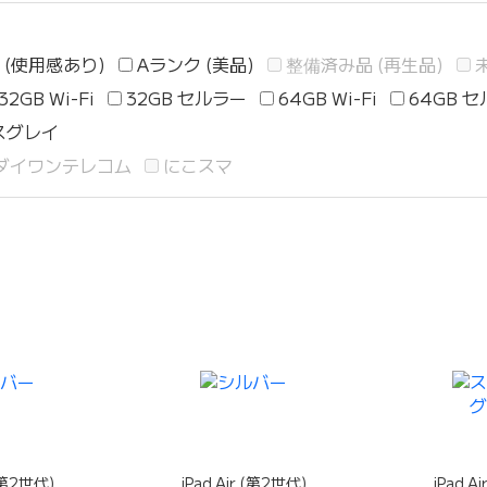
 (使用感あり)
Aランク (美品)
整備済み品 (再生品)
32GB Wi-Fi
32GB セルラー
64GB Wi-Fi
64GB 
スグレイ
ダイワンテレコム
にこスマ
 (第2世代)
iPad Air (第2世代)
iPad A