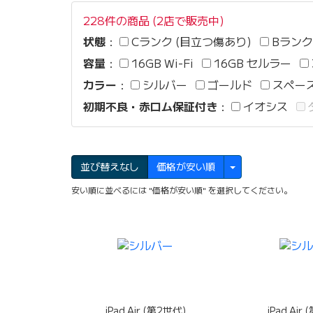
228件の商品 (2店で販売中)
状態
：
Cランク (目立つ傷あり)
Bランク
容量
：
16GB Wi-Fi
16GB セルラー
カラー
：
シルバー
ゴールド
スペー
初期不良・赤ロム保証付き
：
イオシス
並び替えなし
価格が安い順
安い順に並べるには "価格が安い順" を選択してください。
iPad Air (第2世代)
iPad Air