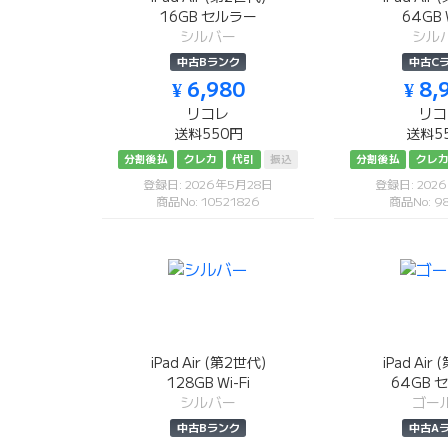
16GB セルラー
64GB W
シルバー
シル
中古Bランク
中古C
¥ 6,980
¥ 8,
リコレ
リコ
送料550円
送料5
分割後払
クレカ
代引
振込
分割後払
クレ
登録日: 2026年5月28日
登録日: 202
商品No: 10521826
商品No: 9
iPad Air (第2世代)
iPad Air
128GB Wi-Fi
64GB 
シルバー
ゴー
中古Bランク
中古A