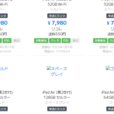
i-Fi
32GB Wi-Fi
32G
バー
シルバー
スペ
ランク
中古Cランク
中古
980
¥ 7,980
¥ 
レ
リコレ
50円
送料550円
送料
カ
代引
振込
分割後払
クレカ
代引
振込
分割後払
ク
6年2月17日
登録日: 2025年7月1日
登録日: 2
864603
商品No: 7278964
商品No:
 (第2世代)
iPad Air (第2世代)
iPad A
セルラー
128GB セルラー
64G
ルド
スペースグレイ
ゴ
ランク
中古Cランク
中古