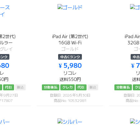
 (第2世代)
iPad Air (第2世代)
iPad A
セルラー
16GB Wi-Fi
32G
グレイ
ゴールド
ゴ
ランク
中古Cランク
中古
680
¥ 5,980
¥ 
レ
リコレ
50円
送料550円
送料
カ
代引
振込
分割後払
クレカ
代引
振込
分割後払
ク
5年9月27日
登録日: 2026年5月30日
登録日: 2
717807
商品No: 10532981
商品No: