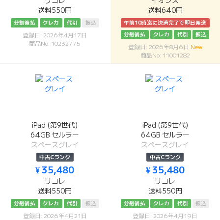
リコレ
イオシス
送料550円
送料640円
分割後払
クレカ
代引
振込
午前10時迄に決済完了で即日発送
分割後払
クレカ
代引
振込
登録日: 2026年4月17日
商品No: 10232775
登録日: 2026年8月6日
New
商品No: 11001282
iPad (第9世代)
iPad (第9世代)
64GB セルラー
64GB セルラー
スペースグレイ
スペースグレイ
中古Cランク
中古Cランク
¥ 35,480
¥ 35,480
リコレ
リコレ
送料550円
送料550円
分割後払
クレカ
代引
振込
分割後払
クレカ
代引
振込
登録日: 2026年4月21日
登録日: 2026年4月19日