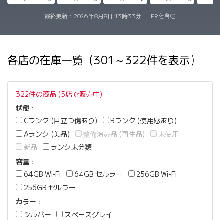
最終更新：
2026年8月8日 13時33分
|
PRを含む
各店の在庫一覧（301～322件を表示）
322件の商品 (5店で販売中)
状態
：
Cランク (目立つ傷あり)
Bランク (使用感あり)
Aランク (美品)
整備済み品 (再生品)
未使用
新品
ランク未分類
容量
：
64GB Wi-Fi
64GB セルラー
256GB Wi-Fi
256GB セルラー
カラー
：
シルバー
スペースグレイ