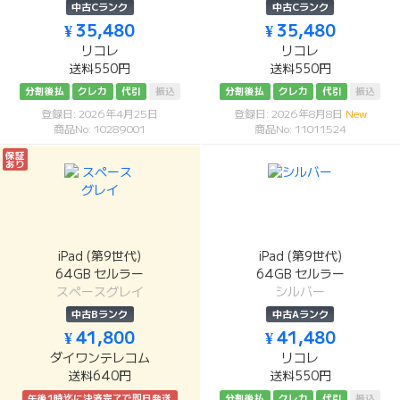
中古Cランク
中古Cランク
¥ 35,480
¥ 35,480
リコレ
リコレ
送料550円
送料550円
分割後払
クレカ
代引
振込
分割後払
クレカ
代引
振込
登録日: 2026年4月25日
登録日: 2026年8月8日
New
商品No: 10289001
商品No: 11011524
保証
あり
iPad (第9世代)
iPad (第9世代)
64GB セルラー
64GB セルラー
スペースグレイ
シルバー
中古Bランク
中古Aランク
¥ 41,800
¥ 41,480
ダイワンテレコム
リコレ
送料640円
送料550円
午後1時迄に決済完了で即日発送
分割後払
クレカ
代引
振込