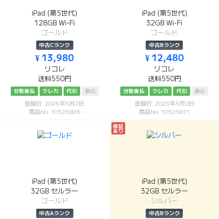
iPad (第5世代)
iPad (第5世代)
128GB Wi-Fi
32GB Wi-Fi
ゴールド
ゴールド
中古Cランク
中古Bランク
¥ 13,980
¥ 12,480
リコレ
リコレ
送料550円
送料550円
分割後払
クレカ
代引
振込
分割後払
クレカ
代引
振込
登録日: 2026年5月2日
登録日: 2026年5月2日
商品No: 10326806
商品No: 10326811
保証
あり
iPad (第5世代)
iPad (第5世代)
32GB セルラー
32GB セルラー
ゴールド
シルバー
中古Aランク
中古Bランク