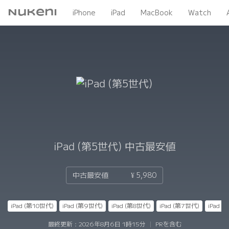
Nukeni
iPhone
iPad
MacBook
Watch
iPad (第5世代)
中古最安値
中古最安値
¥ 5,980
iPad (第10世代)
iPad (第9世代)
iPad (第8世代)
iPad (第7世代)
iPad 
最終更新：
2026年8月6日 1時15分
|
PRを含む