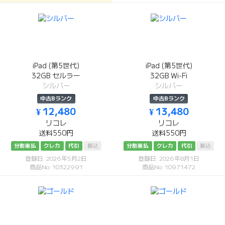
iPad (第5世代)
iPad (第5世代)
32GB セルラー
32GB Wi-Fi
シルバー
シルバー
中古Bランク
中古Bランク
¥ 12,480
¥ 13,480
リコレ
リコレ
送料550円
送料550円
分割後払
クレカ
代引
振込
分割後払
クレカ
代引
振込
登録日: 2026年5月2日
登録日: 2026年8月1日
商品No: 10322991
商品No: 10971472