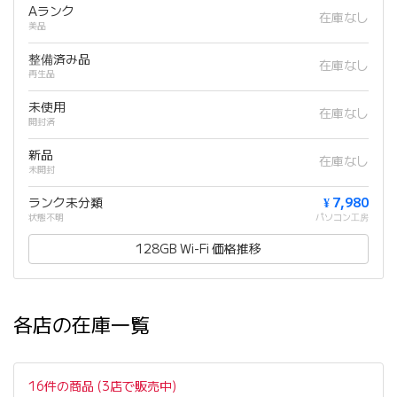
Aランク
在庫なし
美品
整備済み品
在庫なし
再生品
未使用
在庫なし
開封済
新品
在庫なし
未開封
ランク未分類
¥ 7,980
状態不明
パソコン工房
128GB Wi-Fi 価格推移
各店の在庫一覧
16件の商品 (3店で販売中)