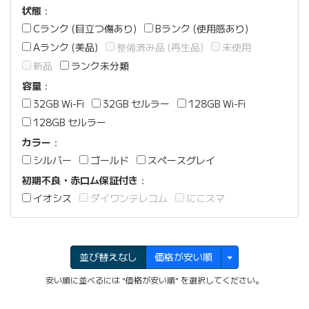
状態
：
Cランク (目立つ傷あり)
Bランク (使用感あり)
Aランク (美品)
整備済み品 (再生品)
未使用
新品
ランク未分類
容量
：
32GB Wi-Fi
32GB セルラー
128GB Wi-Fi
128GB セルラー
カラー
：
シルバー
ゴールド
スペースグレイ
初期不良・赤ロム保証付き
：
イオシス
ダイワンテレコム
にこスマ
並び替えなし
価格が安い順
安い順に並べるには "価格が安い順" を選択してください。