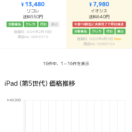
¥ 13,480
¥ 7,980
リコレ
イオシス
送料550円
送料640円
分割後払
クレカ
代引
振込
午前10時迄に決済完了で即日発送
分割後払
クレカ
代引
振込
登録日: 2026年2月18日
商品No: 9866379
登録日: 2026年8月3日
New
商品No: 10983724
16件中、1～16件を表示
iPad (第5世代) 価格推移