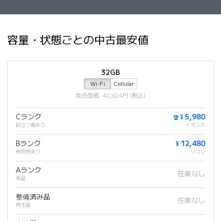
容量・状態ごとの中古最安値
32GB
Wi-Fi
Cellular
発売価格: 40,824円 (税込)
Cランク
¥ 5,980
🏆
目立つ傷あり
イオシス
Bランク
¥ 12,480
使用感あり
リコレ
Aランク
在庫なし
美品
整備済み品
在庫なし
再生品