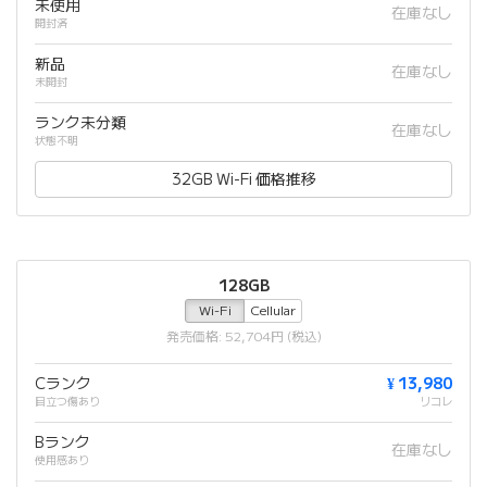
未使用
在庫なし
開封済
新品
在庫なし
未開封
ランク未分類
在庫なし
状態不明
32GB Wi-Fi 価格推移
128GB
Wi-Fi
Cellular
発売価格: 52,704円 (税込)
Cランク
¥ 13,980
目立つ傷あり
リコレ
Bランク
在庫なし
使用感あり