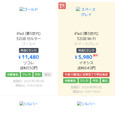
保証
あり
iPad (第5世代)
iPad (第5世代)
32GB セルラー
32GB Wi-Fi
ゴールド
スペースグレイ
中古Cランク
中古Cランク
最安
¥ 11,480
¥ 5,980
リコレ
イオシス
送料550円
送料640円
分割後払
クレカ
代引
振込
午前10時迄に決済完了で即日発送
分割後払
クレカ
代引
振込
登録日: 2026年5月2日
商品No: 10326808
登録日: 2026年8月1日
商品No: 10971460