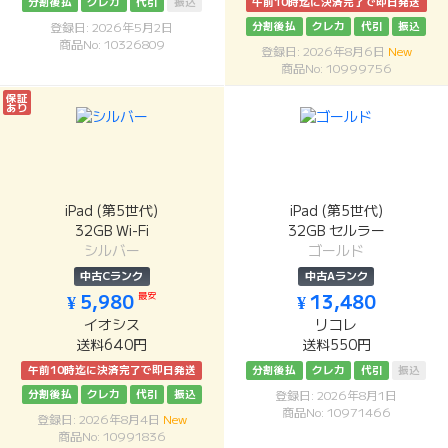
分割後払
クレカ
代引
振込
午前10時迄に決済完了で即日発送
分割後払
クレカ
代引
振込
登録日: 2026年5月2日
商品No: 10326809
登録日: 2026年8月6日
New
商品No: 10999756
保証
あり
iPad (第5世代)
iPad (第5世代)
32GB Wi-Fi
32GB セルラー
シルバー
ゴールド
中古Cランク
中古Aランク
最安
¥ 5,980
¥ 13,480
イオシス
リコレ
送料640円
送料550円
午前10時迄に決済完了で即日発送
分割後払
クレカ
代引
振込
分割後払
クレカ
代引
振込
登録日: 2026年8月1日
商品No: 10971466
登録日: 2026年8月4日
New
商品No: 10991836