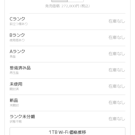
発売価格: 272,800円 (税込)
Cランク
在庫なし
目立つ傷あり
Bランク
在庫なし
使用感あり
Aランク
在庫なし
美品
整備済み品
在庫なし
再生品
未使用
在庫なし
開封済
新品
在庫なし
未開封
ランク未分類
在庫なし
状態不明
1TB Wi-Fi 価格推移