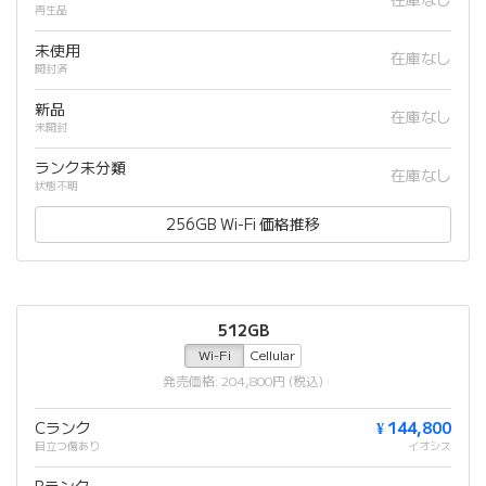
在庫なし
再生品
未使用
在庫なし
開封済
新品
在庫なし
未開封
ランク未分類
在庫なし
状態不明
256GB Wi-Fi 価格推移
512GB
Wi-Fi
Cellular
発売価格: 204,800円 (税込)
Cランク
¥ 144,800
目立つ傷あり
イオシス