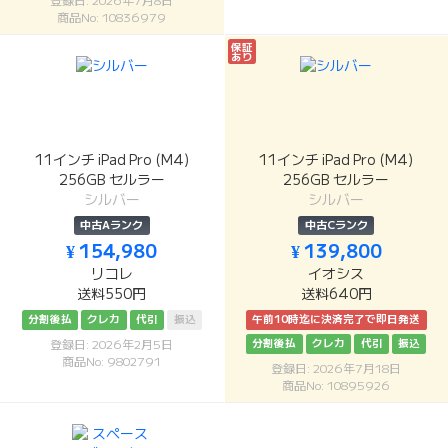
登録日: 2026年7月8日
商品No: 10836979
保証
あり
11インチ iPad Pro (M4)
11インチ iPad Pro (M4)
256GB セルラー
256GB セルラー
シルバー
シルバー
中古Aランク
中古Cランク
¥ 154,980
¥ 139,800
リコレ
イオシス
送料550円
送料640円
分割後払
クレカ
代引
振込
午前10時迄に決済完了で即日発送
分割後払
クレカ
代引
振込
登録日: 2026年2月5日
商品No: 9802791
登録日: 2026年7月18日
商品No: 10895926