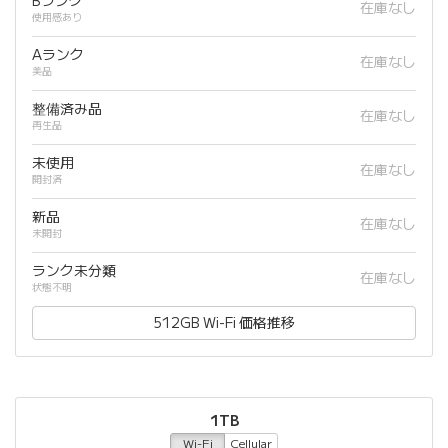
Bランク
在庫なし
使用感あり
Aランク
在庫なし
美品
整備済み品
在庫なし
再生品
未使用
在庫なし
開封済
新品
在庫なし
未開封
ランク未分類
在庫なし
状態不明
512GB Wi-Fi 価格推移
1TB
Wi-Fi
Cellular