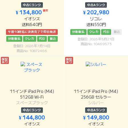
中古Cランク
中古Aランク
最安
¥ 134,800
¥ 202,980
イオシス
リコレ
送料640円
送料550円
午前10時迄に決済完了で即日発送
分割後払
クレカ
代引
振込
分割後払
クレカ
代引
振込
登録日: 2026年5月21日
商品No: 10469573
登録日: 2026年7月14日
商品No: 10872466
保証
保証
あり
あり
11インチ iPad Pro (M4)
11インチ iPad Pro (M4)
512GB Wi-Fi
256GB セルラー
スペースブラック
シルバー
中古Cランク
中古Aランク
¥ 144,800
¥ 149,800
イオシス
イオシス