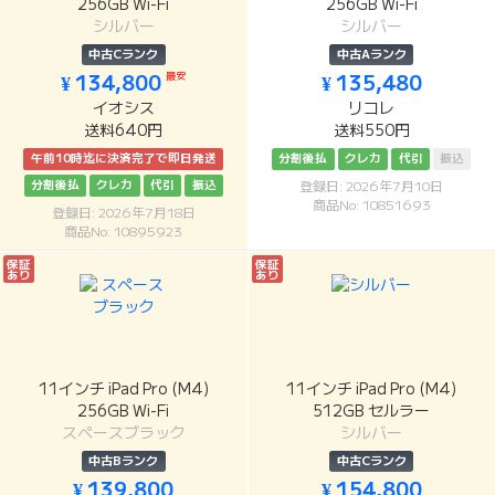
256GB Wi-Fi
256GB Wi-Fi
シルバー
シルバー
中古Cランク
中古Aランク
最安
¥ 134,800
¥ 135,480
イオシス
リコレ
送料640円
送料550円
午前10時迄に決済完了で即日発送
分割後払
クレカ
代引
振込
分割後払
クレカ
代引
振込
登録日: 2026年7月10日
商品No: 10851693
登録日: 2026年7月18日
商品No: 10895923
保証
保証
あり
あり
11インチ iPad Pro (M4)
11インチ iPad Pro (M4)
256GB Wi-Fi
512GB セルラー
スペースブラック
シルバー
中古Bランク
中古Cランク
¥ 139,800
¥ 154,800