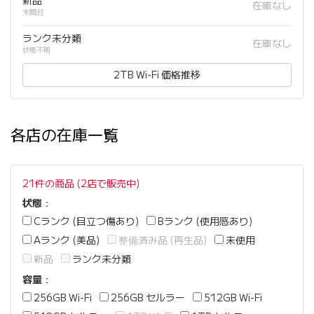
新品
在庫なし
未開封
ランク未分類
在庫なし
状態不明
2TB Wi-Fi 価格推移
各店の在庫一覧
21件の商品 (2店で販売中)
状態
：
Cランク (目立つ傷あり)
Bランク (使用感あり)
Aランク (美品)
整備済み品 (再生品)
未使用
新品
ランク未分類
容量
：
256GB Wi-Fi
256GB セルラー
512GB Wi-Fi