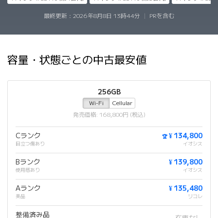
最終更新：
2026年8月8日 13時44分
|
PRを含む
容量・状態ごとの中古最安値
256GB
Wi-Fi
Cellular
発売価格: 168,800円 (税込)
Cランク
¥ 134,800
🏆
目立つ傷あり
イオシス
Bランク
¥ 139,800
使用感あり
イオシス
Aランク
¥ 135,480
美品
リコレ
整備済み品