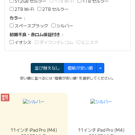
512GB セルラー
1TB Wi-Fi
1TB セルラー
2TB Wi-Fi
2TB セルラー
カラー
：
スペースブラック
シルバー
初期不良・赤ロム保証付き
：
イオシス
ダイワンテレコム
にこスマ
並び替えなし
価格が安い順
安い順に並べるには "価格が安い順" を選択してください。
保証
あり
11インチ iPad Pro (M4)
11インチ iPad Pro (M4)