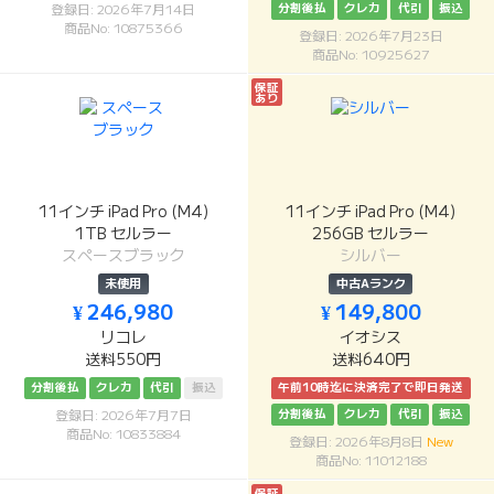
分割後払
クレカ
代引
振込
登録日: 2026年7月14日
商品No: 10875366
登録日: 2026年7月23日
商品No: 10925627
保証
あり
11インチ iPad Pro (M4)
11インチ iPad Pro (M4)
1TB セルラー
256GB セルラー
スペースブラック
シルバー
未使用
中古Aランク
¥ 246,980
¥ 149,800
リコレ
イオシス
送料550円
送料640円
分割後払
クレカ
代引
振込
午前10時迄に決済完了で即日発送
分割後払
クレカ
代引
振込
登録日: 2026年7月7日
商品No: 10833884
登録日: 2026年8月8日
New
商品No: 11012188
保証