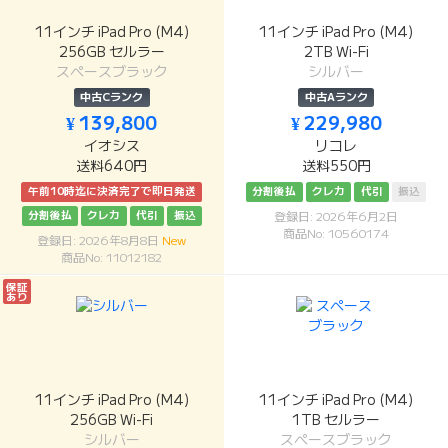
11インチ iPad Pro (M4)
11インチ iPad Pro (M4)
256GB セルラー
2TB Wi-Fi
スペースブラック
シルバー
中古Cランク
中古Aランク
¥ 139,800
¥ 229,980
イオシス
リコレ
送料640円
送料550円
午前10時迄に決済完了で即日発送
分割後払
クレカ
代引
振込
分割後払
クレカ
代引
振込
登録日: 2026年6月2日
商品No: 10560174
登録日: 2026年8月8日
New
商品No: 11012182
保証
あり
11インチ iPad Pro (M4)
11インチ iPad Pro (M4)
256GB Wi-Fi
1TB セルラー
シルバー
スペースブラック