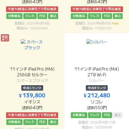
送料640円
送料640円
午前10時迄に決済完了で即日発送
午前10時迄に決済完了で即日発送
分割後払
クレカ
代引
振込
分割後払
クレカ
代引
振込
登録日: 2026年8月4日
登録日: 2026年8月6日
New
商品No: 10990992
商品No: 11002136
保証
あり
11インチ iPad Pro (M4)
11インチ iPad Pro (M4)
256GB セルラー
2TB Wi-Fi
スペースブラック
シルバー
中古Cランク
中古Bランク
¥ 139,800
¥ 212,480
イオシス
リコレ
送料640円
送料550円
午前10時迄に決済完了で即日発送
分割後払
クレカ
代引
振込
分割後払
クレカ
代引
振込
登録日: 2026年4月17日
商品No: 10230498