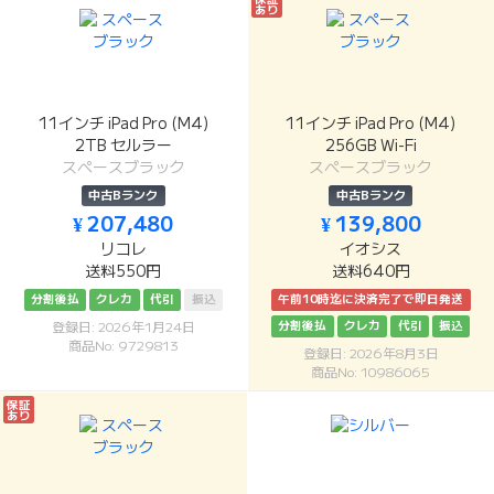
あり
11インチ iPad Pro (M4)
11インチ iPad Pro (M4)
2TB セルラー
256GB Wi-Fi
スペースブラック
スペースブラック
中古Bランク
中古Bランク
¥ 207,480
¥ 139,800
リコレ
イオシス
送料550円
送料640円
分割後払
クレカ
代引
振込
午前10時迄に決済完了で即日発送
分割後払
クレカ
代引
振込
登録日: 2026年1月24日
商品No: 9729813
登録日: 2026年8月3日
商品No: 10986065
保証
あり