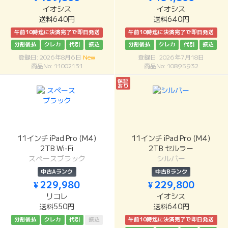
イオシス
イオシス
送料640円
送料640円
午前10時迄に決済完了で即日発送
午前10時迄に決済完了で即日発送
分割後払
クレカ
代引
振込
分割後払
クレカ
代引
振込
登録日: 2026年8月6日
New
登録日: 2026年7月18日
商品No: 11002131
商品No: 10895932
保証
あり
11インチ iPad Pro (M4)
11インチ iPad Pro (M4)
2TB Wi-Fi
2TB セルラー
スペースブラック
シルバー
中古Aランク
中古Bランク
¥ 229,980
¥ 229,800
リコレ
イオシス
送料550円
送料640円
分割後払
クレカ
代引
振込
午前10時迄に決済完了で即日発送